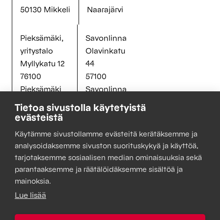
50130 Mikkeli
Naarajärvi
Pieksämäki,
Savonlinna
yritystalo
Olavinkatu
Myllykatu 12
44
76100
57100
Pieksämäki
Savonlinna
Tietoa sivustolla käytetyistä
evästeistä
Tietosuojaseloste
Käytämme sivustollamme evästeitä kerätäksemme ja
Muuta evästeitä
analysoidaksemme sivuston suorituskykyä ja käyttöä,
tarjotaksemme sosiaalisen median ominaisuuksia sekä
parantaaksemme ja räätälöidäksemme sisältöä ja
mainoksia.
Lue lisää