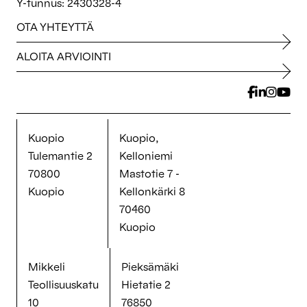
Y-tunnus: 2430328-4
OTA YHTEYTTÄ
ALOITA ARVIOINTI
Kuopio
Kuopio,
Tulemantie 2
Kelloniemi
70800
Mastotie 7 -
Kuopio
Kellonkärki 8
70460
Kuopio
Mikkeli
Pieksämäki
Teollisuuskatu
Hietatie 2
10
76850