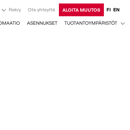
Rekry
Ota yhteyttä
FI
EN
ALOITA MUUTOS
OMAATIO
ASENNUKSET
TUOTANTOYMPÄRISTÖT