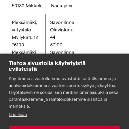
50130 Mikkeli
Naarajärvi
Pieksämäki,
Savonlinna
yritystalo
Olavinkatu
Myllykatu 12
44
76100
57100
Pieksämäki
Savonlinna
Tietoa sivustolla käytetyistä
evästeistä
Tietosuojaseloste
Käytämme sivustollamme evästeitä kerätäksemme ja
Muuta evästeitä
analysoidaksemme sivuston suorituskykyä ja käyttöä,
tarjotaksemme sosiaalisen median ominaisuuksia sekä
parantaaksemme ja räätälöidäksemme sisältöä ja
mainoksia.
Lue lisää