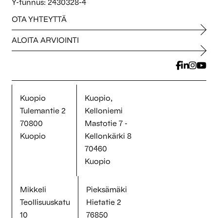
Y-tunnus: 2430328-4
OTA YHTEYTTÄ
ALOITA ARVIOINTI
Kuopio
Kuopio,
Tulemantie 2
Kelloniemi
70800
Mastotie 7 -
Kuopio
Kellonkärki 8
70460
Kuopio
Mikkeli
Pieksämäki
Teollisuuskatu
Hietatie 2
10
76850