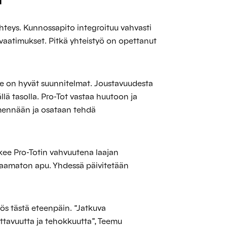
hteys. Kunnossapito integroituu vahvasti
vaatimukset. Pitkä yhteistyö on opettanut
lle on hyvät suunnitelmat. Joustavuudesta
llä tasolla. Pro-Tot vastaa huutoon ja
 mennään ja osataan tehdä
kee Pro-Totin vahvuutena laajan
korvaamaton apu. Yhdessä päivitetään
ös tästä eteenpäin. “Jatkuva
ettavuutta ja tehokkuutta”, Teemu