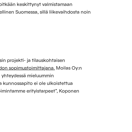
 pitkään keskittynyt valmistamaan
llinen Suomessa, sillä liikevaihdosta noin
sin projekti- ja tilauskohtaisen
don sopimustoimittajana
.
Moilas Oy:n
ä yhteydessä mieluummin
 kunnossapito ei ole ulkoistettua
imintamme erityistarpeet”, Koponen