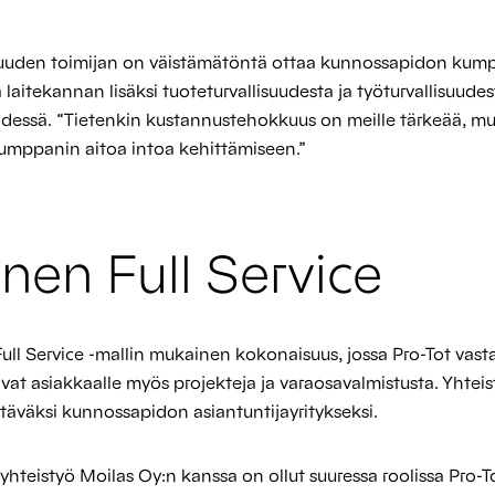
isuuden toimijan on väistämätöntä ottaa kunnossapidon kump
 laitekannan lisäksi tuoteturvallisuudesta ja työturvallisuud
dessä. “Tietenkin kustannustehokkuus on meille tärkeää, mut
mppanin aitoa intoa kehittämiseen.”
nen Full Service
ull Service -mallin mukainen kokonaisuus, jossa Pro-Tot vas
tavat asiakkaalle myös projekteja ja varaosavalmistusta. Yhte
stäväksi kunnossapidon asiantuntijayritykseksi.
yhteistyö Moilas Oy:n kanssa on ollut suuressa roolissa Pro-T