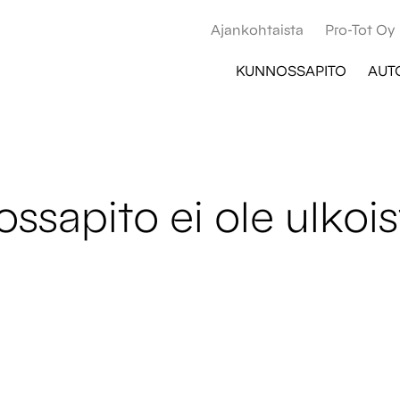
Ajankohtaista
Pro-Tot Oy
KUNNOSSAPITO
AUT
ssapito ei ole ulkoi