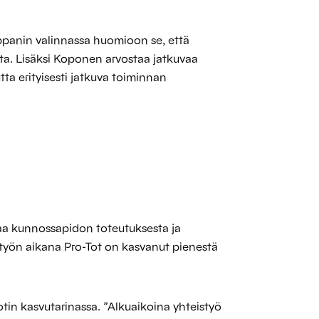
panin valinnassa huomioon se, että
esta. Lisäksi Koponen arvostaa jatkuvaa
ta erityisesti jatkuva toiminnan
taa kunnossapidon toteutuksesta ja
istyön aikana Pro-Tot on kasvanut pienestä
otin kasvutarinassa. ”Alkuaikoina yhteistyö