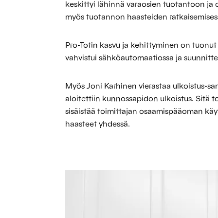
keskittyi lähinnä varaosien tuotantoon ja 
myös tuotannon haasteiden ratkaisemisessa
Pro-Totin kasvu ja kehittyminen on tuonu
vahvistui sähköautomaatiossa ja suunnittel
Myös Joni Karhinen vierastaa ulkoistus-sa
aloitettiin kunnossapidon ulkoistus. Sitä 
sisäistää toimittajan osaamispääoman käy
haasteet yhdessä.