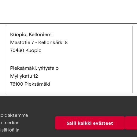
Kuopio, Kelloniemi
Mastotie 7 - Kellonkärki 8
70460 Kuopio
Pieksämäki, yritystalo
Myllykatu 12
76100 Pieksämäki
ysoidaksemme
Salli kaikki evästeet
en median
sältöä ja