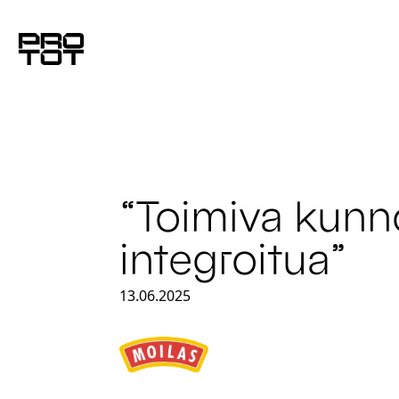
Skip to content
“Toimiva kunno
integroitua”
13.06.2025