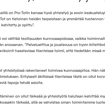
illä on Pro-Totin kanssa hyvä yhteistyö ja avoin keskusteluy
-Tot on tietoinen heidän tarpeistaan ja ymmärtää tuotannon 
kehitetty ja opittu”.
ei voi välttää teollisuuden kunnossapidossa, vaikka toiminna
 arvosanan. “Palvelualttius ja joustavuus on hyvin kiitettävä
kointi haastavissa tilanteissa toimii, että tiedetään missä
vat yhteistyössä rakentaneet toimivaa kunnossapitoa. Hän nä
istuksen. Erityisesti äkillisissä tilanteissa tästä on ollut 
eviä tapoja tehdä asioita.
äminen on ollut tärkeää ja yhteistyötä halutaan kehittää my
tkossakin tärkeää, sillä se vahvistaa oman toimintamme luot