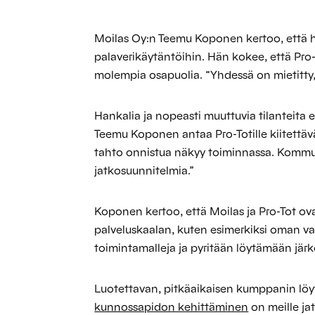
Moilas Oy:n Teemu Koponen kertoo, että he
palaverikäytäntöihin. Hän kokee, että Pro
molempia osapuolia. “Yhdessä on mietitty, 
Hankalia ja nopeasti muuttuvia tilanteita 
Teemu Koponen antaa Pro-Totille kiitettävän
tahto onnistua näkyy toiminnassa. Kommuni
jatkosuunnitelmia.”
Koponen kertoo, että Moilas ja Pro-Tot o
palveluskaalan, kuten esimerkiksi oman valm
toimintamalleja ja pyritään löytämään järk
Luotettavan, pitkäaikaisen kumppanin löyt
kunnossapidon kehittäminen
on meille ja