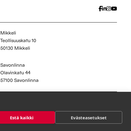
Mikkeli
Teollisuuskatu 10
50130 Mikkeli
Savonlinna
Olavinkatu 44
57100 Savonlinna
Tietosuojaseloste
Muuta evästeitä
Estä kaikki
Evästeasetukset