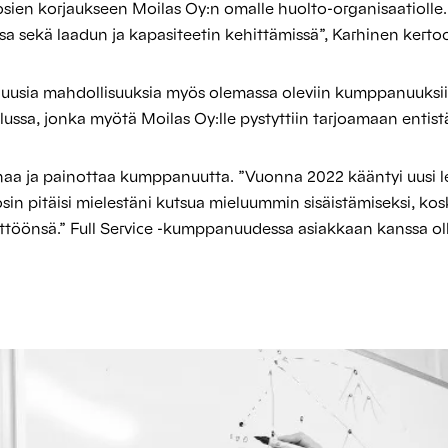
osien korjaukseen Moilas Oy:n omalle huolto-organisaatiolle.
 sekä laadun ja kapasiteetin kehittämissä”, Karhinen kerto
t uusia mahdollisuuksia myös olemassa oleviin kumppanuuks
ussa, jonka myötä Moilas Oy:lle pystyttiin tarjoamaan entistä
naa ja painottaa kumppanuutta. ”Vuonna 2022 kääntyi uusi le
tosin pitäisi mielestäni kutsua mieluummin sisäistämiseksi, 
ttöönsä.” Full Service -kumppanuudessa asiakkaan kanssa ol