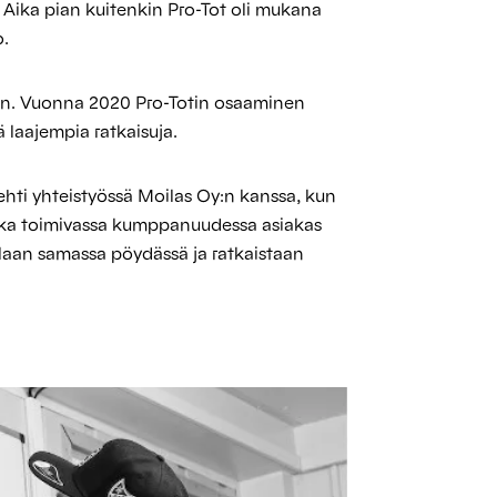
 Aika pian kuitenkin Pro-Tot oli mukana
o.
iin. Vuonna 2020 Pro-Totin osaaminen
 laajempia ratkaisuja.
hti yhteistyössä Moilas Oy:n kanssa, kun
koska toimivassa kumppanuudessa asiakas
laan samassa pöydässä ja ratkaistaan