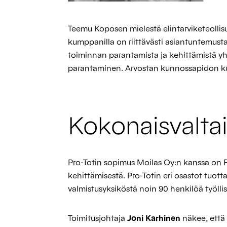
Teemu Koposen mielestä elintarviketeoll
kumppanilla on riittävästi asiantuntemusta
toiminnan parantamista ja kehittämistä yh
parantaminen. Arvostan kunnossapidon ku
Kokonaisvaltai
Pro-Totin sopimus Moilas Oy:n kanssa on F
kehittämisestä. Pro-Totin eri osastot tuot
valmistusyksiköstä noin 90 henkilöä työlli
Toimitusjohtaja
Joni Karhinen
näkee, että 