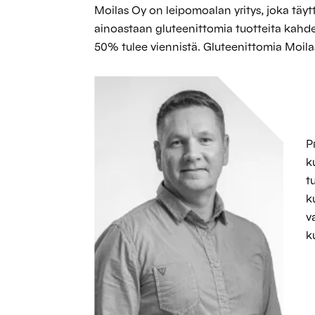
Moilas Oy on leipomoalan yritys, joka täyt
ainoastaan gluteenittomia tuotteita kahde
50% tulee viennistä. Gluteenittomia Moilas
P
k
t
k
v
k