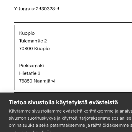
Y-tunnus: 2430328-4
Kuopio
Tulemantie 2
70800 Kuopio
Pieksämäki
Hietatie 2
76850 Naarajärvi
Tietoa sivustolla käytetyistä evästeistä
Käytämme sivustollamme evästeitä kerätäksemme ja anal
sivuston suorituskykyä ja käyttöä, tarjotaksemme sosiaalis
ominaisuuksia sekä parantaaksemme ja räätälöidäksemme si