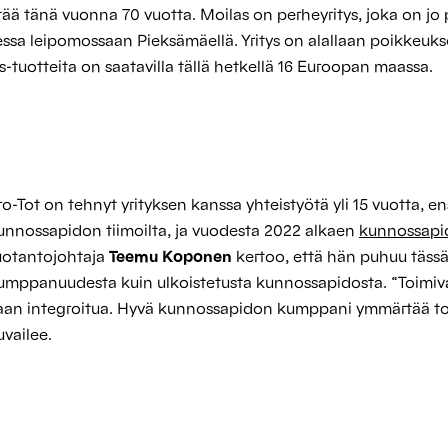
tää tänä vuonna 70 vuotta. Moilas on perheyritys, joka on jo
ssa leipomossaan Pieksämäellä. Yritys on alallaan poikkeukse
-tuotteita on saatavilla tällä hetkellä 16 Euroopan maassa.
ro-Tot on tehnyt yrityksen kanssa yhteistyötä yli 15 vuotta, en
unnossapidon tiimoilta, ja vuodesta 2022 alkaen
kunnossapi
uotantojohtaja
Teemu Koponen
kertoo, että hän puhuu täss
umppanuudesta kuin ulkoistetusta kunnossapidosta. “Toimiva
aan integroitua. Hyvä kunnossapidon kumppani ymmärtää to
uvailee.